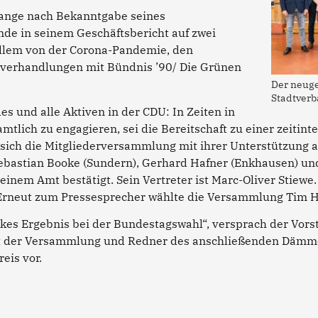
 Lange nach Bekanntgabe seines
nde in seinem Geschäftsbericht auf zwei
 allem von der Corona-Pandemie, den
erhandlungen mit Bündnis ’90/ Die Grünen
Der neuge
Stadtverb
es und alle Aktiven in der CDU: In Zeiten in
lich zu engagieren, sei die Bereitschaft zu einer zeitinte
s sich die Mitgliederversammlung mit ihrer Unterstützung
Sebastian Booke (Sundern), Gerhard Hafner (Enkhausen) un
seinem Amt bestätigt. Sein Vertreter ist Marc-Oliver Stiewe.
r. Erneut zum Pressesprecher wählte die Versammlung Tim 
rkes Ergebnis bei der Bundestagswahl“, versprach der Vor
t der Versammlung und Redner des anschließenden Dämme
eis vor.