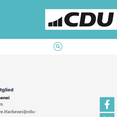
tglied
henei
rn
ce.Hachenei@cdu-