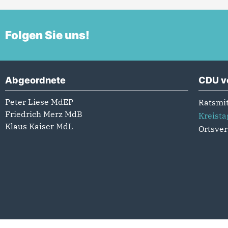
Folgen Sie uns!
Abgeordnete
CDU v
Peter Liese MdEP
Ratsmit
Friedrich Merz MdB
Kreista
Klaus Kaiser MdL
Ortsve