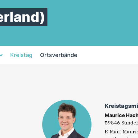
rland)
Kreistag
Ortsverbände
Kreistagsmi
Maurice Hac
59846 Sunde
Mauri