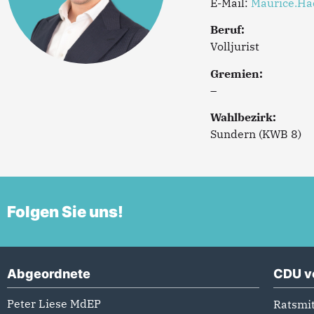
E-Mail:
Maurice.Ha
Beruf:
Volljurist
Gremien:
–
Wahlbezirk:
Sundern (KWB 8)
Folgen Sie uns!
Abgeordnete
CDU v
Peter Liese MdEP
Ratsmit