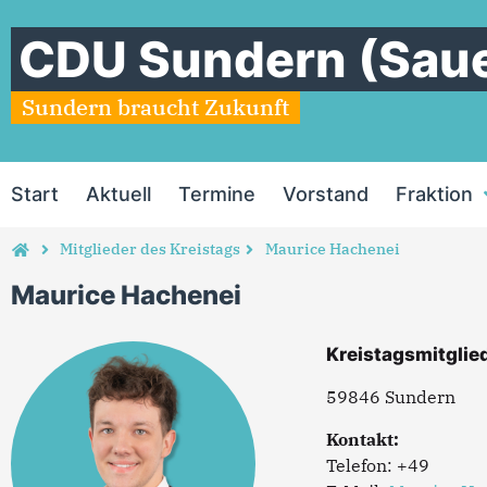
CDU Sundern (Saue
Sundern braucht Zukunft
Start
Aktuell
Termine
Vorstand
Fraktion
Mitglieder des Kreistags
Maurice Hachenei
Maurice Hachenei
Kreistagsmitglie
59846 Sundern
Kontakt:
Telefon: +49