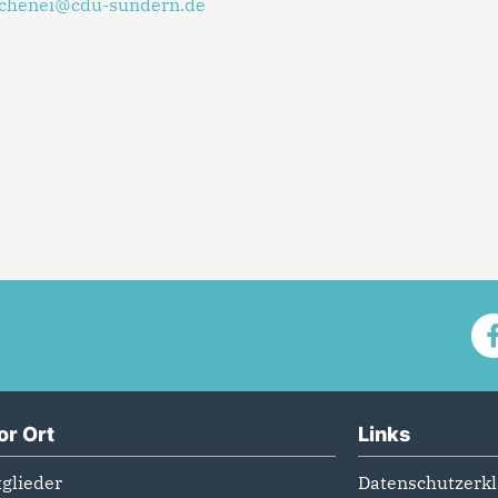
chenei@cdu-sundern.de
or Ort
Links
glieder
Datenschutzerk