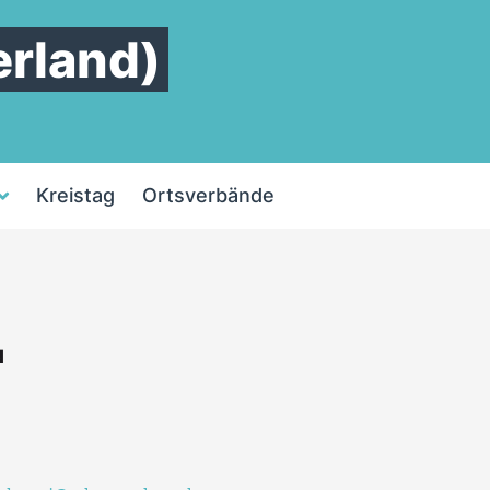
rland)
Kreistag
Ortsverbände
d