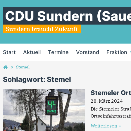
CDU Sundern (Saue
Sundern braucht Zukunft
Start
Aktuell
Termine
Vorstand
Fraktion
Stemel
Schlagwort: Stemel
Stemeler Ort
28. März 2024
Die Stemeler Stra
Ortseinfahrtsstra
Weiterlesen »