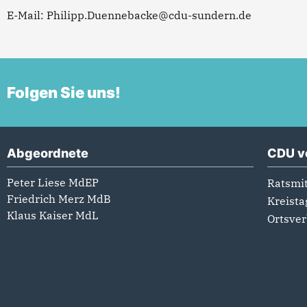
E-Mail:
Philipp.Duennebacke@cdu-sundern.de
Folgen Sie uns!
Abgeordnete
CDU v
Peter Liese MdEP
Ratsmit
Friedrich Merz MdB
Kreista
Klaus Kaiser MdL
Ortsve