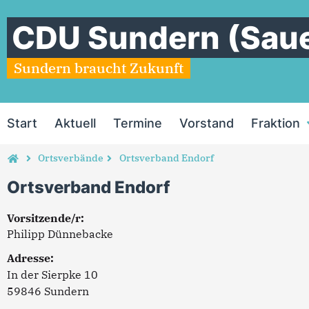
CDU Sundern (Saue
Sundern braucht Zukunft
Start
Aktuell
Termine
Vorstand
Fraktion
Ortsverbände
Ortsverband Endorf
Ortsverband Endorf
Vorsitzende/r:
Philipp Dünnebacke
Adresse:
In der Sierpke 10
59846 Sundern