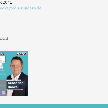
562041
Booke@cdu-sundern.de
richt