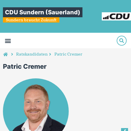
CDU Sundern (Sauerland)
Sundern braucht Zukunft
Ratskandidaten
Patric Cremer
Patric Cremer